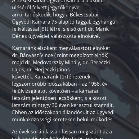
A Békéscsabai Ügyvédi Kamara alakuló
üléséről felvett jegyzőkönyve
arról tanúskodik, hogy a Békéscsabai
Ügyvédi Kamara 75 alapító taggal, egyhangú
felkiáltással jött létre, s elsőként dr. Marik
Dénes ügyvédet választotta elnökévé.
Kamaránk elsőként megválasztott elnökét
dr. Bányász Vince ( mint megbízott elnök)
majd dr. Medovarszky Mihály, dr. Bereczki
Lajos, dr. Herjeczki János
követték. Kamaránk történetének
legszomorúbb időszakában – az 1958. évi
felülvizsgálatot követően – a kamarai
létszám jelentősen lecsökkent, s a kötött
létszám mintegy 30 éven keresztül stagnált.
Ebben az időszakban állandósult az ügyvédi
munkaközösségi kereteken belüli működés.
Az évek során lassan-lassan megszűnt az a
sok negatív megkülönböztetés, mely az