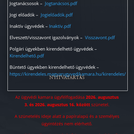
Jogtanácsosok –
Jogtanácsos.pdf
Jogi előadók –
Jogielőadók.pdf
Inaktív ügyvédek –
Inaktív.pdf
Elveszett/visszavont igazolványok –
Visszavont.pdf
Polgári ügyekben kirendelhető ügyvédek –
Kirendelhető.pdf
Büntető ügyekben kirendelhető ügyvédek –
https://kirendeles.magyarugyvedikamara.hu/kirendeles/
NYITVATARTÁS
Az ügyvédi kamara ügyfélfogadása
2026. augusztus
3. és 2026. augusztus 16. között
szünetel.
A szünetelés ideje alatt a papíralapú és a személyes
ügyintézés nem elérhető.