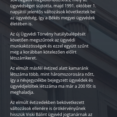
ügyvédséget sújtotta, majd 1991. október 1.
napjától jelentős változások következtek be
az ügyvédség, így a Békés megyei ügyvédek
életében is.
Az új Ügyvédi Törvény hatálybalépését
követően megszűntek az ügyvédi
munkaközösségek és ezzel együtt szűnt
meg a korábban kötelezően előírt
létszámkeret.
Az elmúlt másfél évtized alatt kamaránk
létszáma több, mint háromszorosára nőtt,
így a névjegyzékbe bejegyzett ügyvédek és
ügyvédjelöltek létszáma ma már a 200 főt is
meghaladja.
Az elmúlt évtizedekben bekövetkezett
változások ellenére is örökérvényűnek
hisszük Viski Bálint ügyvéd jogtanárnak az